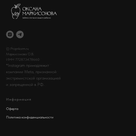
© Proprikorm.ru
Маркисонова О.В.
ИНН 772873478660
*Instagram принадлежит
компании Meta, признанной
экстремистской организацией
и запрещенной в РФ.
Информация
Оферта
Политика конфиденциальности