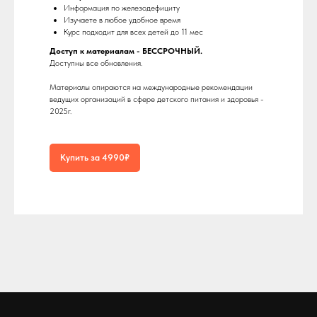
Информация по железодефициту
Изучаете в любое удобное время
Курс подходит для всех детей до 11 мес
Доступ к материалам - БЕССРОЧНЫЙ.
Доступны все обновления.
Материалы опираются на международные рекомендации
ведущих организаций в сфере детского питания и здоровья -
2025г.
Купить за 4990₽