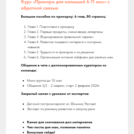
Курс «Прикорм для малышей 6-11 мес» с
обратной связью
Большое пособие по прикорму: 6 глав, 80 страниц:
Глава 1. Подготовка к прикорму
Глава 2. Первые продукты, схема ввода, аллергены
Глава 3. Формирование правильной тарелки
Глава 4. Развитие пищевого интереса и моторных
навыков
Глава 5. Трудности в прикорме и их решение
Глава 6. Организация питания: лайфхаки для занятых мам
Общение в чате с дипломированным куратором из
команды:
Мини группа до 10 мам
Общение 5/2 - 2 недели, старт 2 февраля 2026г.
Закрытый канал с уроками от экспертов:
Детский гастроэнтеролог кл. Фомина, Рассвет
Эксперт по раннему развитию и запуску речи
Канал для скачивания доп.материалов
Чек-листы для мам, полезные памятки
Бонусные гайды!